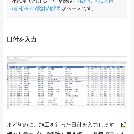
本記事で紹介している例は、
場所打固定支保工
(箱桁橋)の設計内訳書
がベースです。
日付を入力
まず初めに、施工を行った日付を入力します。
ピ