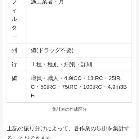
フ
施工業者・月
ィ
ル
タ
ー
列
値(ドラッグ不要)
行
工種・種別・細別・詳細
値
職員・職人・4.9tCC・13tRC・25tR
C・50tRC・75tRC・100tRC・4.9m3B
H
集計表の作成区分
上記の振り分けによって、各作業の歩掛を集計す
ることができます。