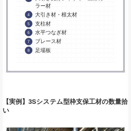
ラー材
大引き材・根太材
支柱材
水平つなぎ材
ブレース材
足場板
【実例】3Sシステム型枠支保工材の数量拾
い