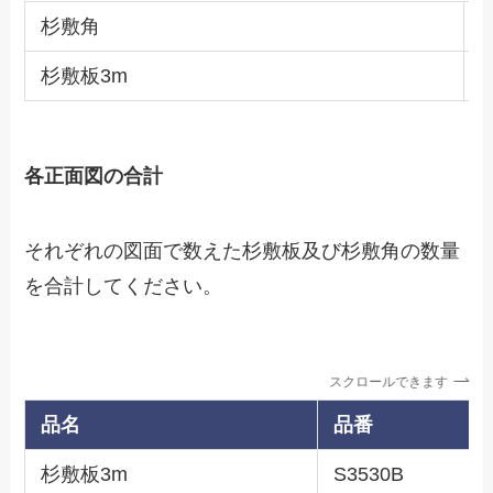
杉敷角
3
杉敷板3m
9
各正面図の合計
それぞれの図面で数えた杉敷板及び杉敷角の数量
を合計してください。
スクロールできます
品名
品番
杉敷板3m
S3530B