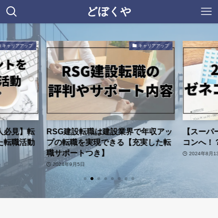
どぼくや
キャリアアップ
キャリアアップ
人必見】転
RSG建設転職は建設業界で年収アッ
【スーパ
た転職活動
プの転職を実現できる【充実した転
コンへ！？
職サポートつき】
2024年8月1
2024年9月5日